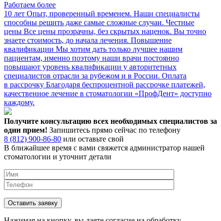
Работаем более
10 лет
Опыт, проверенный временем. Наши специалисты
способны решить даже самые сложные случаи.
Честные
цены
Все цены прозрачны, без скрытых наценок. Вы точно
знаете стоимость, до начала лечения.
Повышение
квалификации
Мы хотим дать только лучшее нашим
пациентам, именно поэтому наши врачи постоянно
повышают уровень квалификации у авторитетных
специалистов отрасли за рубежом и в России.
Оплата
в рассрочку
Благодаря беспроцентной рассрочке платежей,
качественное лечение в стоматологии «ПрофДент» доступно
каждому.
Получите консультацию всех необходимых специалистов за
один прием!
Запишитесь прямо сейчас по телефону
8 (812) 900-86-80
или оставьте свой
В ближайшее время с вами свяжется администратор нашей
стоматологии и уточнит детали
Нажимая на кнопку, вы даете согласие на обработку