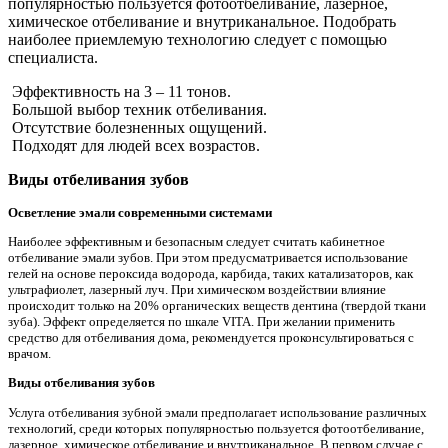
популярностью пользуется фотоотбеливание, лазерное,
химическое отбеливание и внутриканальное. Подобрать
наиболее приемлемую технологию следует с помощью
специалиста.
Эффективность на 3 – 11 тонов.
Большой выбор техник отбеливания.
Отсутствие болезненных ощущений.
Подходят для людей всех возрастов.
Виды отбеливания зубов
Осветление эмали современными системами
Наиболее эффективным и безопасным следует считать кабинетное
отбеливание эмали зубов. При этом предусматривается использование
гелей на основе пероксида водорода, карбида, таких катализаторов, как
ультрафиолет, лазерный луч. При химическом воздействии влияние
происходит только на 20% органических веществ дентина (твердой ткани
зуба). Эффект определяется по шкале VITA. При желании применить
средство для отбеливания дома, рекомендуется проконсультироваться с
врачом.
Виды отбеливания зубов
Услуга отбеливания зубной эмали предполагает использование различных
технологий, среди которых популярностью пользуется фотоотбеливание,
лазерное, химическое отбеливание и внутриканальное. В первом случае с