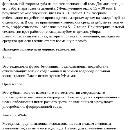
фронтальной стороны зуба наносится специальный гель. Для активизации
его работы врач светит лампой с УФ-излучением около 15 – 30 мин. В
результате можно улучшить цвет на 8 – 10 тонов. При лазерном
отбеливании воздействие производится лазерным лучом на каждый зуб по
отдельности. В случае применение химических средств действует только
гель, а эффективность – отбеливание на 5 – 7 тонов. При внутриканальной
технологии врач работает с каждым зубом отдельно, убирая
пломбировочный материал, который привел к потемнению, закладывает
средство для осветления, ставит временную пломбу.
Приведем пример популярных технологий:
Zoom
Это технология фотоотбеливания, предполагающая воздействие
отбеливающих гелей с содержанием перекиси водорода большой
концентрации. Также используется УФ-лампа.
Opalescence
Это зубная паста от известного в стоматологии американского
производителя компании «Ультрадент». Рекомендуется к применению в
целях отбеливания пятен разного цвета, появляющихся в результате
употребления фторированной воды.
Amazing White
Методика, предполагающая использование геля с таким активным
компонентом, как перекись водорода. На него для улучшения влияния