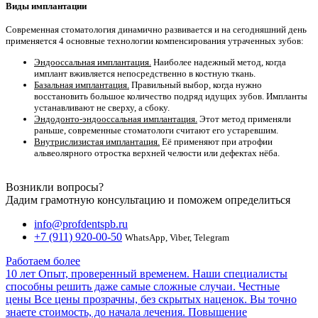
Виды имплантации
Современная стоматология динамично развивается и на сегодняшний день
применяется 4 основные технологии компенсирования утраченных зубов:
Эндооссальная имплантация.
Наиболее надежный метод, когда
имплант вживляется непосредственно в костную ткань.
Базальная имплантация.
Правильный выбор, когда нужно
восстановить большое количество подряд идущих зубов. Импланты
устанавливают не сверху, а сбоку.
Эндодонто-эндооссальная имплантация.
Этот метод применяли
раньше, современные стоматологи считают его устаревшим.
Внутрислизистая имплантация.
Её применяют при атрофии
альвеолярного отростка верхней челюсти или дефектах нёба.
Возникли вопросы?
Дадим грамотную консультацию и поможем определиться
info@profdentspb.ru
+7 (911) 920-00-50
WhatsApp, Viber, Telegram
Работаем более
10 лет
Опыт, проверенный временем. Наши специалисты
способны решить даже самые сложные случаи.
Честные
цены
Все цены прозрачны, без скрытых наценок. Вы точно
знаете стоимость, до начала лечения.
Повышение