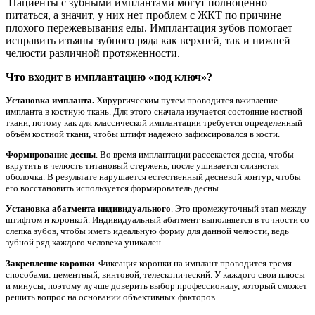
Пациенты с зубными имплантами могут полноценно
питаться, а значит, у них нет проблем с ЖКТ по причине
плохого пережевывания еды. Имплантация зубов помогает
исправить изъяны зубного ряда как верхней, так и нижней
челюсти различной протяженности.
Что входит в имплантацию «под ключ»?
Установка импланта.
Хирургическим путем проводится вживление
импланта в костную ткань. Для этого сначала изучается состояние костной
ткани, потому как для классической имплантации требуется определенный
объём костной ткани, чтобы штифт надежно зафиксировался в кости.
Формирование десны
. Во время имплантации рассекается десна, чтобы
вкрутить в челюсть титановый стержень, после ушивается слизистая
оболочка. В результате нарушается естественный десневой контур, чтобы
его восстановить используется формирователь десны.
Установка абатмента индивидуального
. Это промежуточный этап между
штифтом и коронкой. Индивидуальный абатмент выполняется в точности со
слепка зубов, чтобы иметь идеальную форму для данной челюсти, ведь
зубной ряд каждого человека уникален.
Закрепление коронки
. Фиксация коронки на имплант проводится тремя
способами: цементный, винтовой, телескопический. У каждого свои плюсы
и минусы, поэтому лучше доверить выбор профессионалу, который сможет
решить вопрос на основании объективных факторов.