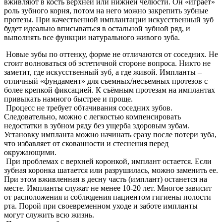
вживляют в кость верхней или нижней челюсти. Он «играет»
роль зубного корня, потом на него можно закрепить зубные
протезы. При качественной имплантации искусственный зуб
будет идеально вписываться в остальной зубной ряд, и
выполнять все функции натурального живого зуба.
Новые зубы по оттенку, форме не отличаются от соседних. Не
стоит волноваться об эстетичной стороне вопроса. Никто не
заметит, где искусственный зуб, а где живой. Импланты –
отличный «фундамент» для съемных/несъемных протезов с
более крепкой фиксацией. К съёмным протезам на имплантах
привыкать намного быстрее и проще.
Процесс не требует обтачивания соседних зубов.
Следовательно, можно с легкостью компенсировать
недостатки в зубном ряду без ущерба здоровым зубам.
Установку импланта можно начинать сразу после потери зуба,
что избавляет от скованности и стеснения перед
окружающими.
При проблемах с верхней коронкой, имплант остается. Если
зубная коронка шатается или разрушилась, можно заменить ее.
При этом вживленная в десну часть (имплант) останется на
месте. Импланты служат не менее 10-20 лет. Многое зависит
от расположения и соблюдения пациентом гигиены полости
рта. Порой при своевременном уходе и заботе импланты
могут служить всю жизнь.