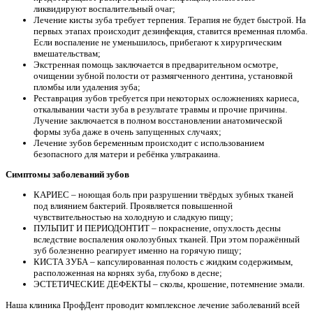
ликвидируют воспалительный очаг;
Лечение кисты зуба требует терпения. Терапия не будет быстрой. На
первых этапах происходит дезинфекция, ставится временная пломба.
Если воспаление не уменьшилось, прибегают к хирургическим
вмешательствам;
Экстренная помощь заключается в предварительном осмотре,
очищении зубной полости от размягченного дентина, установкой
пломбы или удаления зуба;
Реставрация зубов требуется при некоторых осложнениях кариеса,
откалывании части зуба в результате травмы и прочие причины.
Лучение заключается в полном восстановлении анатомической
формы зуба даже в очень запущенных случаях;
Лечение зубов беременным происходит с использованием
безопасного для матери и ребёнка ультракаина.
Симптомы заболеваний зубов
КАРИЕС – ноющая боль при разрушении твёрдых зубных тканей
под влиянием бактерий. Проявляется повышенной
чувствительностью на холодную и сладкую пищу;
ПУЛЬПИТ И ПЕРИОДОНТИТ – покраснение, опухлость десны
вследствие воспаления околозубных тканей. При этом поражённый
зуб болезненно реагирует именно на горячую пищу;
КИСТА ЗУБА – капсулированная полость с жидким содержимым,
расположенная на корнях зуба, глубоко в десне;
ЭСТЕТИЧЕСКИЕ ДЕФЕКТЫ – сколы, крошение, потемнение эмали.
Наша клиника ПрофДент проводит комплексное лечение заболеваний всей