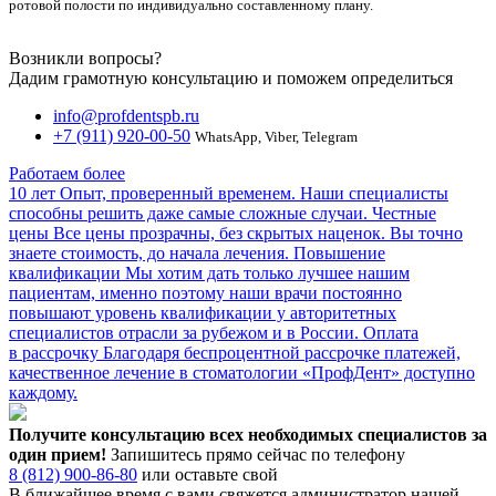
ротовой полости по индивидуально составленному плану.
Возникли вопросы?
Дадим грамотную консультацию и поможем определиться
info@profdentspb.ru
+7 (911) 920-00-50
WhatsApp, Viber, Telegram
Работаем более
10 лет
Опыт, проверенный временем. Наши специалисты
способны решить даже самые сложные случаи.
Честные
цены
Все цены прозрачны, без скрытых наценок. Вы точно
знаете стоимость, до начала лечения.
Повышение
квалификации
Мы хотим дать только лучшее нашим
пациентам, именно поэтому наши врачи постоянно
повышают уровень квалификации у авторитетных
специалистов отрасли за рубежом и в России.
Оплата
в рассрочку
Благодаря беспроцентной рассрочке платежей,
качественное лечение в стоматологии «ПрофДент» доступно
каждому.
Получите консультацию всех необходимых специалистов за
один прием!
Запишитесь прямо сейчас по телефону
8 (812) 900-86-80
или оставьте свой
В ближайшее время с вами свяжется администратор нашей