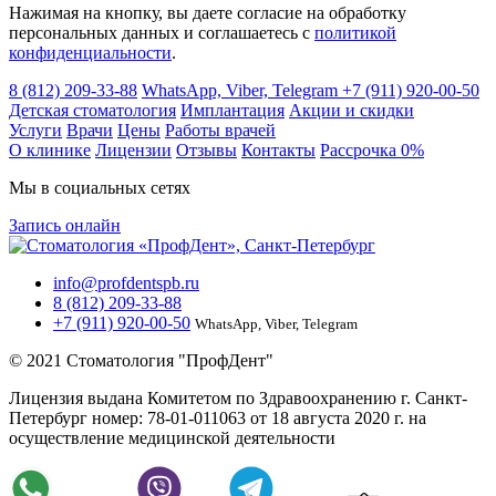
Нажимая на кнопку, вы даете согласие на обработку
персональных данных и соглашаетесь c
политикой
конфиденциальности
.
8 (812) 209-33-88
WhatsApp, Viber, Telegram
+7 (911) 920-00-50
Детская стоматология
Имплантация
Акции и скидки
Услуги
Врачи
Цены
Работы врачей
О клинике
Лицензии
Отзывы
Контакты
Расcрочка 0%
Мы в социальных сетях
Запись онлайн
info@profdentspb.ru
8 (812) 209-33-88
+7 (911) 920-00-50
WhatsApp, Viber, Telegram
© 2021 Стоматология "ПрофДент"
Лицензия выдана Комитетом по Здравоохранению г. Санкт-
Петербург номер: 78-01-011063 от 18 августа 2020 г. на
осуществление медицинской деятельности