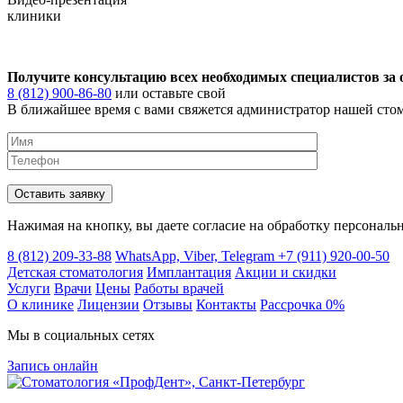
клиники
Получите консультацию всех необходимых специалистов за 
8 (812) 900-86-80
или оставьте свой
В ближайшее время с вами свяжется администратор нашей стом
Нажимая на кнопку, вы даете согласие на обработку персональ
8 (812) 209-33-88
WhatsApp, Viber, Telegram
+7 (911) 920-00-50
Детская стоматология
Имплантация
Акции и скидки
Услуги
Врачи
Цены
Работы врачей
О клинике
Лицензии
Отзывы
Контакты
Расcрочка 0%
Мы в социальных сетях
Запись онлайн