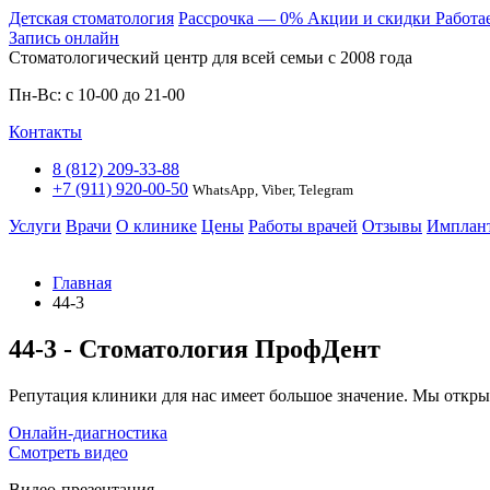
Детская стоматология
Расcрочка — 0%
Акции и скидки
Работа
Запись онлайн
Стоматологический центр для всей семьи c 2008 года
Пн-Вс: с 10-00 до 21-00
Контакты
8 (812) 209-33-88
+7 (911) 920-00-50
WhatsApp, Viber, Telegram
Услуги
Врачи
О клинике
Цены
Работы врачей
Отзывы
Имплан
Главная
44-3
44-3 - Стоматология ПрофДент
Репутация клиники для нас имеет большое значение. Мы откры
Онлайн-диагностика
Смотреть видео
Видео-презентация