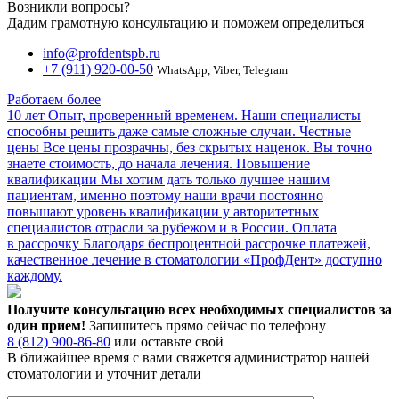
Возникли вопросы?
Дадим грамотную консультацию и поможем определиться
info@profdentspb.ru
+7 (911) 920-00-50
WhatsApp, Viber, Telegram
Работаем более
10 лет
Опыт, проверенный временем. Наши специалисты
способны решить даже самые сложные случаи.
Честные
цены
Все цены прозрачны, без скрытых наценок. Вы точно
знаете стоимость, до начала лечения.
Повышение
квалификации
Мы хотим дать только лучшее нашим
пациентам, именно поэтому наши врачи постоянно
повышают уровень квалификации у авторитетных
специалистов отрасли за рубежом и в России.
Оплата
в рассрочку
Благодаря беспроцентной рассрочке платежей,
качественное лечение в стоматологии «ПрофДент» доступно
каждому.
Получите консультацию всех необходимых специалистов за
один прием!
Запишитесь прямо сейчас по телефону
8 (812) 900-86-80
или оставьте свой
В ближайшее время с вами свяжется администратор нашей
стоматологии и уточнит детали