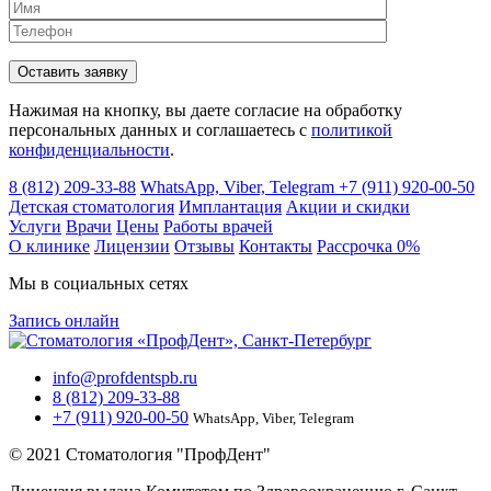
Нажимая на кнопку, вы даете согласие на обработку
персональных данных и соглашаетесь c
политикой
конфиденциальности
.
8 (812) 209-33-88
WhatsApp, Viber, Telegram
+7 (911) 920-00-50
Детская стоматология
Имплантация
Акции и скидки
Услуги
Врачи
Цены
Работы врачей
О клинике
Лицензии
Отзывы
Контакты
Расcрочка 0%
Мы в социальных сетях
Запись онлайн
info@profdentspb.ru
8 (812) 209-33-88
+7 (911) 920-00-50
WhatsApp, Viber, Telegram
© 2021 Стоматология "ПрофДент"