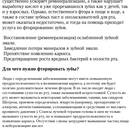
существенно ускоряет реминерализацию, а также нарушает
выработку кислот в уже прорезавшихся зубах как у детей, так
и у взрослых. Однако, естественного фтора в пище и воде, а
также в составе зубных паст и ополаскивателей для рта,
может оказаться недостаточно, и тогда на помощь приходит
услуга по фторированию зубов.
Восстановление (реминерализация) ослабленной зубной
эмали.
Замедление потери минералов в зубной эмали.
Препятствие появлению кариеса.
Предотвращение роста вредных бактерий в полости рта.
Для чего нужно фторировать зубы?
Люди с определенными заболеваниями могут иметь повышенную
предрасположенность к возникновения кариеса, а поэтому им будет
полезно дополнительное лечение фтором. В их число входят люди с
состояниями сухости во рту, также называемой ксеростомией. Сухость во
рту может вызываться некоторыми заболеваниями, такими, как синдром
Шегрена, приемом определенных лекарств (например, препаратами от
аллергии, антигистаминными, успокаивающими и средствами от высокого
кровяного давления ). Сеансы лучевой терапии головы и шеи не только
вызывают сухость во рту, но и повышают предрасположенность к
появлению кариеса. Отсутствие слюны затрудняет вымывание частиц пищи
и нейтрализацию кислот.