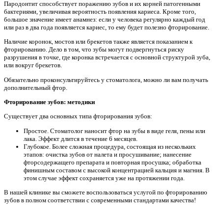
Пародонтит способствует поражению зубов и их корней патогенными
бактериями, увеличивая вероятность появления кариеса. Кроме того,
большое значение имеет анамнез: если у человека регулярно каждый год
или раз в два года появляется кариес, то ему будет полезно фторирование.
Наличие коронок, мостов или брекетов также является показанием к
фторированию. Дело в том, что зубы могут подвергнуться риску
разрушения в точке, где коронка встречается с основной структурой зуба,
или вокруг брекетов.
Обязательно проконсультируйтесь у стоматолога, можно ли вам получать
дополнительный фтор.
Фторирование зубов: методики
Существует два основных типа фторирования зубов:
Простое. Стоматолог наносит фтор на зубы в виде геля, пены или
лака. Эффект длится в течение 6 месяцев.
Глубокое. Более сложная процедура, состоящая из нескольких
этапов: очистка зубов от налета и просушивание; нанесение
фторсодержащего препарата и повторная просушка; обработка
финишным составом с высокой концентрацией кальция и магния. В
этом случае эффект сохраняется уже на протяжении года.
В нашей клинике вы сможете воспользоваться услугой по фторированию
зубов в полном соответствии с современными стандартами качества!