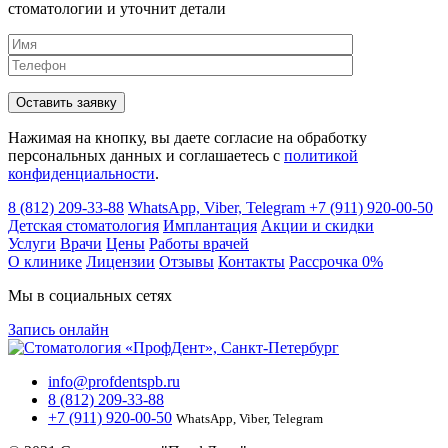
стоматологии и уточнит детали
Нажимая на кнопку, вы даете согласие на обработку
персональных данных и соглашаетесь c
политикой
конфиденциальности
.
8 (812) 209-33-88
WhatsApp, Viber, Telegram
+7 (911) 920-00-50
Детская стоматология
Имплантация
Акции и скидки
Услуги
Врачи
Цены
Работы врачей
О клинике
Лицензии
Отзывы
Контакты
Расcрочка 0%
Мы в социальных сетях
Запись онлайн
info@profdentspb.ru
8 (812) 209-33-88
+7 (911) 920-00-50
WhatsApp, Viber, Telegram